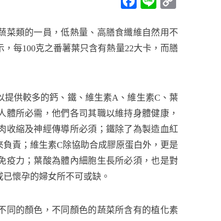
Facebook
Line
Copy
Link
蔬菜類的一員，低熱量、高膳食纖維自然用不
，每100克之番薯葉只含有熱量22大卡，而膳
以提供較多的鈣、鐵、維生素A、維生素C、葉
人體所必需，他們各司其職以維持身體健康，
肉收縮及神經傳導所必須；鐵除了為製造血紅
來負責；維生素C除協助合成膠原蛋白外，更是
免疫力；葉酸為體內細胞生長所必須，也是對
或已懷孕的婦女所不可或缺。
不同的顏色，不同顏色的蔬菜所含有的植化素