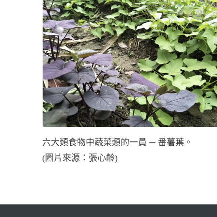
六大類食物中蔬菜類的一員 ─ 番薯葉。
(圖片來源：張心齡)