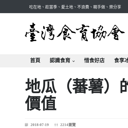
吃在地、趁當季、愛土地、不浪費、親手做、樂分享
首頁
認識食育
惜食好店
食享
地瓜（蕃薯）的
價值
2018-07-19
2214瀏覽